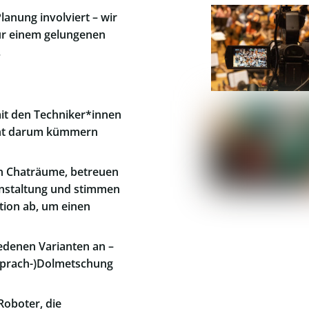
lanung involviert – wir
zur einem gelungenen
.
mit den Techniker*innen
nicht darum kümmern
en Chaträume, betreuen
nstaltung und stimmen
tion ab, um einen
iedenen Varianten an –
sprach-)Dolmetschung
Roboter, die