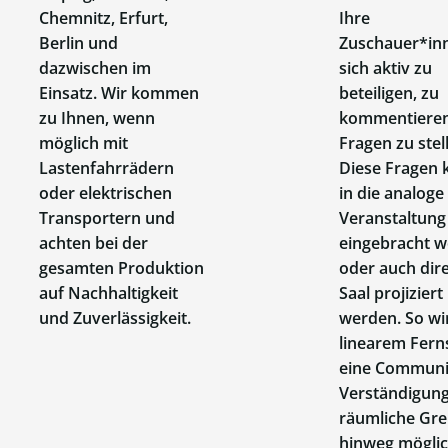
Chemnitz, Erfurt,
Ihre
Berlin und
Zuschauer*inn
dazwischen im
sich aktiv zu
Einsatz. Wir kommen
beteiligen, zu
zu Ihnen, wenn
kommentiere
möglich mit
Fragen zu stel
Lastenfahrrädern
Diese Fragen
oder elektrischen
in die analoge
Transportern und
Veranstaltung
achten bei der
eingebracht 
gesamten Produktion
oder auch dir
auf Nachhaltigkeit
Saal projiziert
und Zuverlässigkeit.
werden. So wi
linearem Fer
eine Communi
Verständigung
räumliche Gr
hinweg möglic