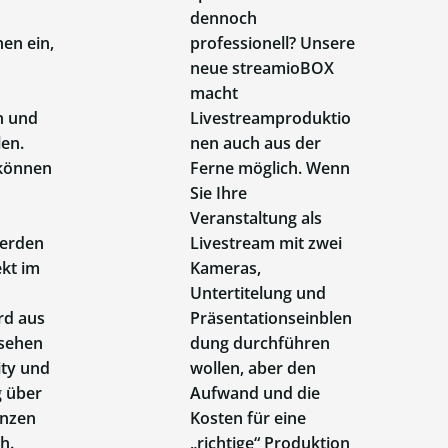
dennoch
en ein,
professionell? Unsere
neue streamioBOX
macht
n und
Livestreamproduktio
len.
nen auch aus der
 können
Ferne möglich. Wenn
Sie Ihre
Veranstaltung als
werden
Livestream mit zwei
ekt im
Kameras,
Untertitelung und
rd aus
Präsentationseinblen
nsehen
dung durchführen
ty und
wollen, aber den
 über
Aufwand und die
enzen
Kosten für eine
h.
„richtige“ Produktion