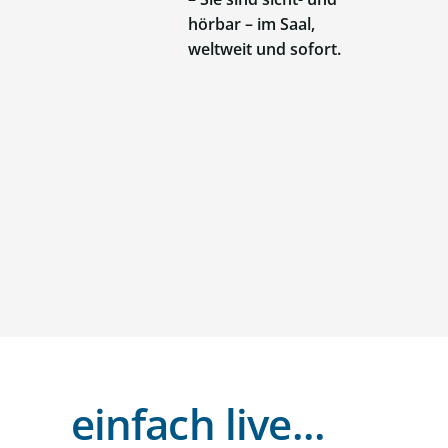
hörbar – im Saal,
weltweit und sofort.
einfach live...